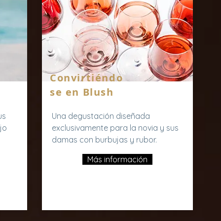
Convirtiéndo
se en Blush
us
Una degustación diseñada
jo
exclusivamente para la novia y sus
damas con burbujas y rubor.
Más información