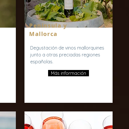
Península y
Mallorca
Degustación de vinos mallorquines
junto a otras preciadas regiones
españolas.
Más información