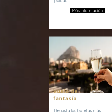
paladar.
Más información
Vuelo de
fantasía
Degusta las botellas más