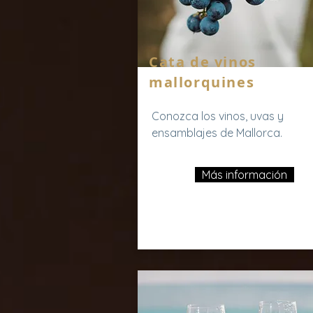
Cata de vinos
mallorquines
Conozca los vinos, uvas y
ensamblajes de Mallorca.
Más información