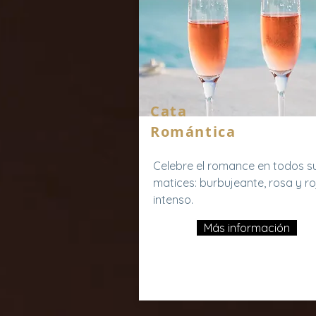
Cata
Romántica
Celebre el romance en todos s
matices: burbujeante, rosa y ro
intenso.
Más información