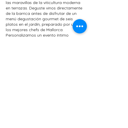
las maravillas de la viticultura moderna
en terrazas. Deguste vinos directamente
de la barrica antes de disfrutar de un
menú degustación gourmet de seis
platos en el jardín, preparado por uno de
los mejores chefs de Mallorca.
Personalizamos un evento íntimo
centrado en un vino excepcional.
También podemos contratar a un
fotógrafo o músico clásico. Las reservas
de Gran Reserva incluyen una caja de
vino de la viña que se abrirá más
adelante cuando los invitados deseen
revivir ese día mágico con 2Birds.