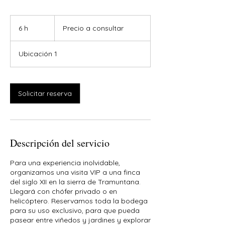
Precio
a
6 h
6
Precio a consultar
consultar
h
Ubicación 1
Solicitar reserva
Descripción del servicio
Para una experiencia inolvidable,
organizamos una visita VIP a una finca
del siglo XII en la sierra de Tramuntana.
Llegará con chófer privado o en
helicóptero. Reservamos toda la bodega
para su uso exclusivo, para que pueda
pasear entre viñedos y jardines y explorar